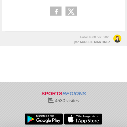
Publié le
08 déc. 2025
par
AURELIE MARTINEZ
SPORTS
REGIONS
4530
visites