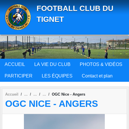
Panneau de gestion des cookies
FOOTBALL CLUB DU
TIGNET
ACCUEIL
LA VIE DU CLUB
PHOTOS & VIDÉOS
PARTICIPER
LES ÉQUIPES
Contact et plan
Accueil
OGC Nice - Angers
OGC NICE - ANGERS